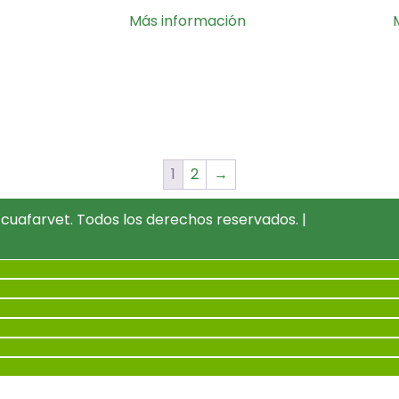
Más información
1
2
→
cuafarvet. Todos los derechos reservados. |
Política de P