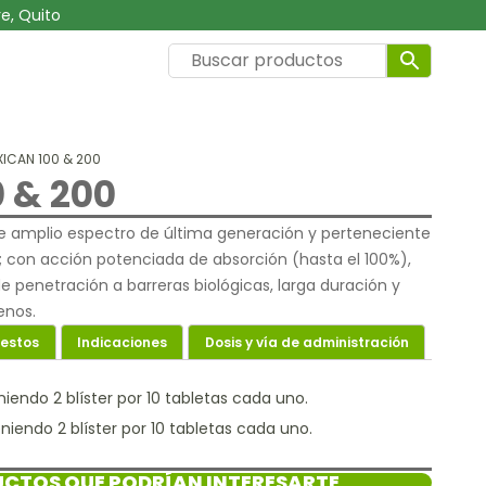
e, Quito
XICAN 100 & 200
 & 200
de amplio espectro de última generación y perteneciente
as; con acción potenciada de absorción (hasta el 100%),
de penetración a barreras biológicas, larga duración y
enos.
estos
Indicaciones
Dosis y vía de administración
iendo 2 blíster por 10 tabletas cada uno.
iendo 2 blíster por 10 tabletas cada uno.
CTOS QUE PODRÍAN INTERESARTE