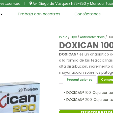
vet.com.ec
Av. Diego de Vasquez N75-350 y Mariscal Sucr
Trabaja con nosotros
Contáctanos
Inicio
/
Tipo
/
Antibacterianos
/ DO
DOXICAN 100
DOXICAN®
es un antibiótico 
a la familia de las tetraciclin
alta distribución, incremento 
mayor acción sobre los patóg
Presentaciones
Compu
Presentaciones
• DOXICAN® 100: Caja conten
• DOXICAN® 200: Caja conten
OTROS PRODU